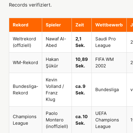
Records verifiziert.
Rekord
Spieler
Zeit
Wettbewerb
J
Weltrekord
Nawaf Al-
2,1
Saudi Pro
2
(offiziell)
Abed
Sek.
League
Hakan
10,89
FIFA WM
WM-Rekord
2
Şükür
Sek.
2002
Kevin
Bundesliga-
Volland /
ca. 9
Bundesliga
v
Rekord
Franz
Sek.
Klug
Paolo
UEFA
Champions
ca. 10
Montero
Champions
1
League
Sek.
(inoffiziell)
League