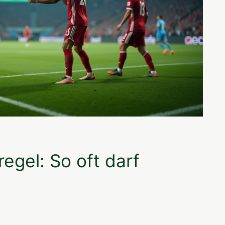
egel: So oft darf