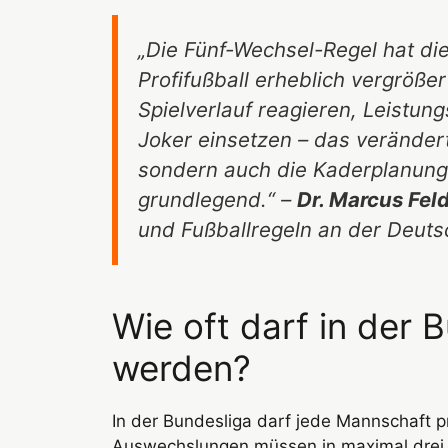
„Die Fünf-Wechsel-Regel hat die
Profifußball erheblich vergrößer
Spielverlauf reagieren, Leistun
Joker einsetzen – das verändert
sondern auch die Kaderplanung
grundlegend.“ –
Dr. Marcus Fel
und Fußballregeln an der Deuts
Wie oft darf in der 
werden?
In der Bundesliga darf jede Mannschaft p
Auswechslungen müssen in maximal drei 