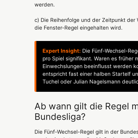
werden.
c) Die Reihenfolge und der Zeitpunkt der
die Fenster-Regel eingehalten wird.
Expert Insight:
Die Fünf-Wechsel-Rege
pro Spiel signifikant. Waren es früher 
Einwechslungen beeinflusst werden kon
entspricht fast einer halben Startelf 
Tuchel oder Julian Nagelsmann deutlich
Ab wann gilt die Regel m
Bundesliga?
Die Fünf-Wechsel-Regel gilt in der Bunde