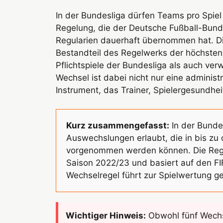
In der Bundesliga dürfen Teams pro Spiel
Regelung, die der Deutsche Fußball-Bund
Regularien dauerhaft übernommen hat. Die
Bestandteil des Regelwerks der höchsten 
Pflichtspiele der Bundesliga als auch v
Wechsel ist dabei nicht nur eine administ
Instrument, das Trainer, Spielergesundhei
Kurz zusammengefasst:
In der Bundes
Auswechslungen erlaubt, die in bis zu 
vorgenommen werden können. Die Regel 
Saison 2022/23 und basiert auf den FI
Wechselregel führt zur Spielwertung g
Wichtiger Hinweis:
Obwohl fünf Wechsel