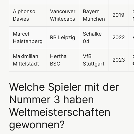
Alphonso
Vancouver
Bayern
2019
Davies
Whitecaps
München
Marcel
Schalke
RB Leipzig
2022
Halstenberg
04
Maximilian
Hertha
VfB
2023
Mittelstädt
BSC
Stuttgart
Welche Spieler mit der
Nummer 3 haben
Weltmeisterschaften
gewonnen?