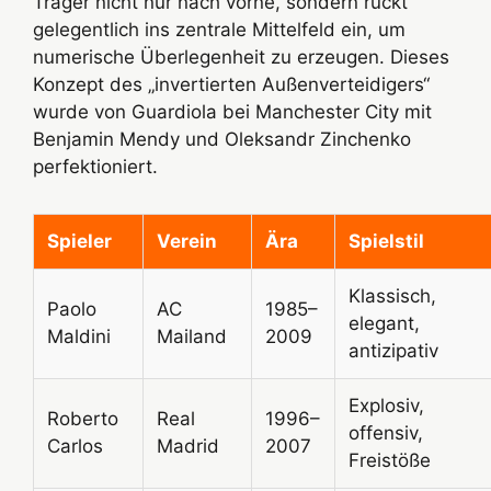
Träger nicht nur nach vorne, sondern rückt
gelegentlich ins zentrale Mittelfeld ein, um
numerische Überlegenheit zu erzeugen. Dieses
Konzept des „invertierten Außenverteidigers“
wurde von Guardiola bei Manchester City mit
Benjamin Mendy und Oleksandr Zinchenko
perfektioniert.
Spieler
Verein
Ära
Spielstil
Klassisch,
Paolo
AC
1985–
elegant,
Maldini
Mailand
2009
antizipativ
Explosiv,
Roberto
Real
1996–
offensiv,
Carlos
Madrid
2007
Freistöße